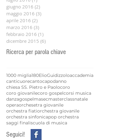
giugno 2016
(2)
2 post
maggio 2016
(3)
3 post
aprile 2016
(2)
2 post
marzo 2016
(3)
3 post
febbraio 2016
(1)
1 post
dicembre 2015
(6)
6 post
Ricerca per parola chiave
1000 miglia
180
Elio
Guidizzolo
accademia
canticuore
canto
capodanno
chiesa SS. Pietro e Paolo
coro
coro giovanile
coro gospel
corsi musica
danza
gospel
masec
masterclass
natale
opera
orchesetra giovanile
orchestra fiati
orchestra giovanile
orchestra sinfonica
pop orchestra
saggi finali
scuola di musica
Seguici!