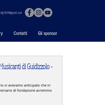
|
efg1839@gmail.com
ry
Contatti
Gli sponsor
Musicanti di Guidizzolo -
no vi avevamo anticipato che in
iversario di fondazione avremmo