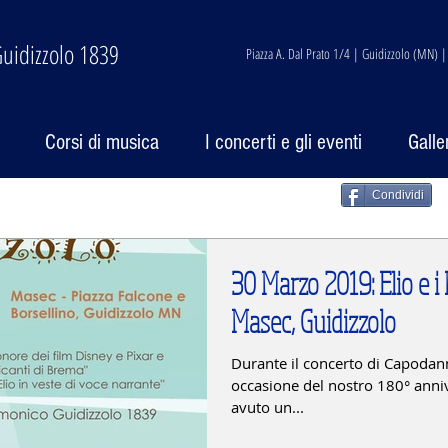
uidizzolo 1839
Piazza A. Dal Prato 1/4 | Guidizzolo (MN) 
Corsi di musica
I concerti e gli eventi
Galle
Condividi
30 Marzo 2019: Elio e i 
Masec, Guidizzolo
Durante il concerto di Capodan
occasione del nostro 180° ann
avuto un...