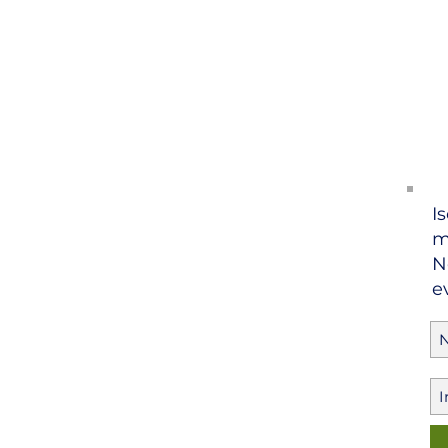
Is
m
N
e