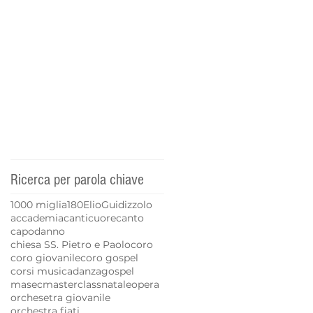
Ricerca per parola chiave
1000 miglia
180
Elio
Guidizzolo
accademia
canticuore
canto
capodanno
chiesa SS. Pietro e Paolo
coro
coro giovanile
coro gospel
corsi musica
danza
gospel
masec
masterclass
natale
opera
orchesetra giovanile
orchestra fiati