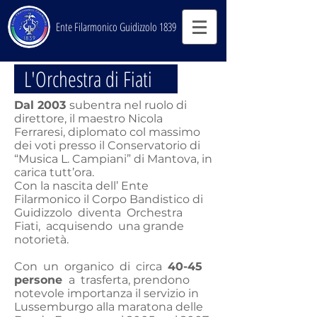
Ente Filarmonico Guidizzolo 1839
L'Orchestra di Fiati
Dal 2003
subentra nel ruolo di
direttore, il maestro Nicola
Ferraresi, diplomato col massimo
dei voti presso il Conservatorio di
“Musica L. Campiani” di Mantova, in
carica tutt’ora.
Con la nascita dell’ Ente
Filarmonico il Corpo Bandistico di
Guidizzolo diventa Orchestra
Fiati, acquisendo una grande
notorietà.
Con un organico di circa
40-45
persone
a trasferta, prendono
notevole importanza il servizio in
Lussemburgo alla maratona delle