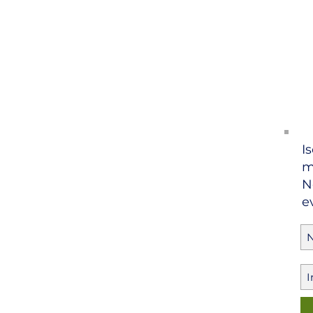
Is
m
N
e