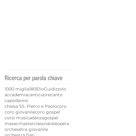
Ricerca per parola chiave
1000 miglia
180
Elio
Guidizzolo
accademia
canticuore
canto
capodanno
chiesa SS. Pietro e Paolo
coro
coro giovanile
coro gospel
corsi musica
danza
gospel
masec
masterclass
natale
opera
orchesetra giovanile
orchestra fiati