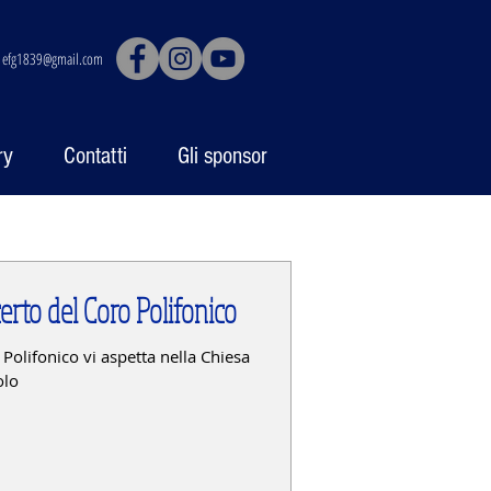
|
efg1839@gmail.com
ry
Contatti
Gli sponsor
rto del Coro Polifonico
Polifonico vi aspetta nella Chiesa
olo