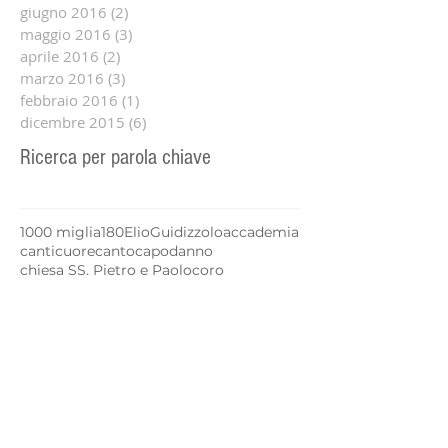
giugno 2016
(2)
2 post
maggio 2016
(3)
3 post
aprile 2016
(2)
2 post
marzo 2016
(3)
3 post
febbraio 2016
(1)
1 post
dicembre 2015
(6)
6 post
Ricerca per parola chiave
1000 miglia
180
Elio
Guidizzolo
accademia
canticuore
canto
capodanno
chiesa SS. Pietro e Paolo
coro
coro giovanile
coro gospel
corsi musica
danza
gospel
masec
masterclass
natale
opera
orchesetra giovanile
orchestra fiati
orchestra giovanile
orchestra sinfonica
pop orchestra
saggi finali
scuola di musica
Seguici!