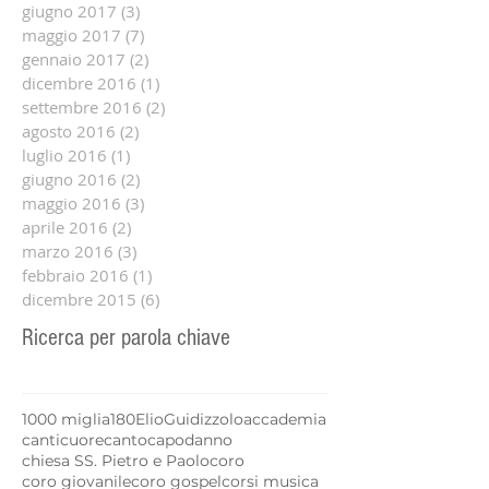
giugno 2017
(3)
3 post
maggio 2017
(7)
7 post
gennaio 2017
(2)
2 post
dicembre 2016
(1)
1 post
settembre 2016
(2)
2 post
agosto 2016
(2)
2 post
luglio 2016
(1)
1 post
giugno 2016
(2)
2 post
maggio 2016
(3)
3 post
aprile 2016
(2)
2 post
marzo 2016
(3)
3 post
febbraio 2016
(1)
1 post
dicembre 2015
(6)
6 post
Ricerca per parola chiave
1000 miglia
180
Elio
Guidizzolo
accademia
canticuore
canto
capodanno
chiesa SS. Pietro e Paolo
coro
coro giovanile
coro gospel
corsi musica