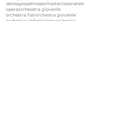
danza
gospel
masec
masterclass
natale
opera
orchesetra giovanile
orchestra fiati
orchestra giovanile
orchestra sinfonica
pop orchestra
saggi finali
scuola di musica
Seguici!