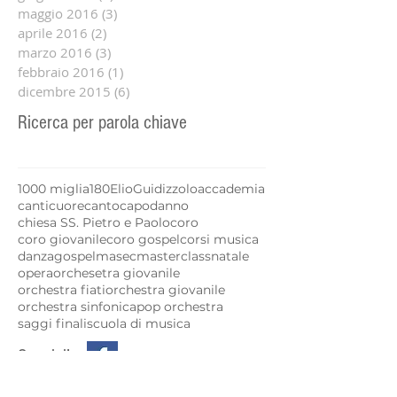
maggio 2016
(3)
3 post
aprile 2016
(2)
2 post
marzo 2016
(3)
3 post
febbraio 2016
(1)
1 post
dicembre 2015
(6)
6 post
Ricerca per parola chiave
1000 miglia
180
Elio
Guidizzolo
accademia
canticuore
canto
capodanno
chiesa SS. Pietro e Paolo
coro
coro giovanile
coro gospel
corsi musica
danza
gospel
masec
masterclass
natale
opera
orchesetra giovanile
orchestra fiati
orchestra giovanile
orchestra sinfonica
pop orchestra
saggi finali
scuola di musica
Seguici!