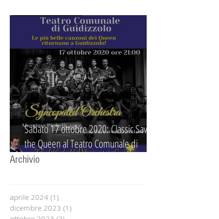
Acquanegra "Orchestra da Favola"
Sabato 17 ottobre 2020: Classic Save
the Queen al Teatro Comunale di
Guidizzolo
Archivio
aprile 2024
(1)
1 post
dicembre 2023
(1)
1 post
ottobre 2023
(2)
2 post