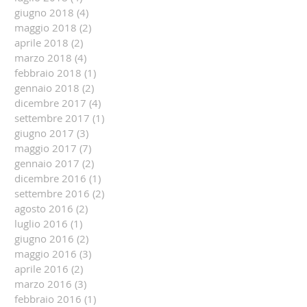
giugno 2018
(4)
4 post
maggio 2018
(2)
2 post
aprile 2018
(2)
2 post
marzo 2018
(4)
4 post
febbraio 2018
(1)
1 post
gennaio 2018
(2)
2 post
dicembre 2017
(4)
4 post
settembre 2017
(1)
1 post
giugno 2017
(3)
3 post
maggio 2017
(7)
7 post
gennaio 2017
(2)
2 post
dicembre 2016
(1)
1 post
settembre 2016
(2)
2 post
agosto 2016
(2)
2 post
luglio 2016
(1)
1 post
giugno 2016
(2)
2 post
maggio 2016
(3)
3 post
aprile 2016
(2)
2 post
marzo 2016
(3)
3 post
febbraio 2016
(1)
1 post