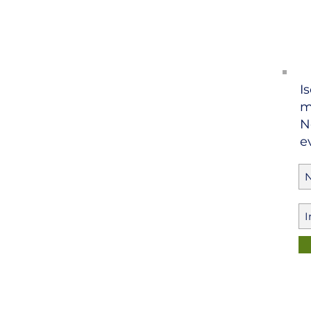
Is
m
N
e