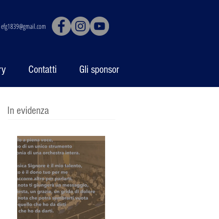
|
efg1839@gmail.com
ry
Contatti
Gli sponsor
In evidenza