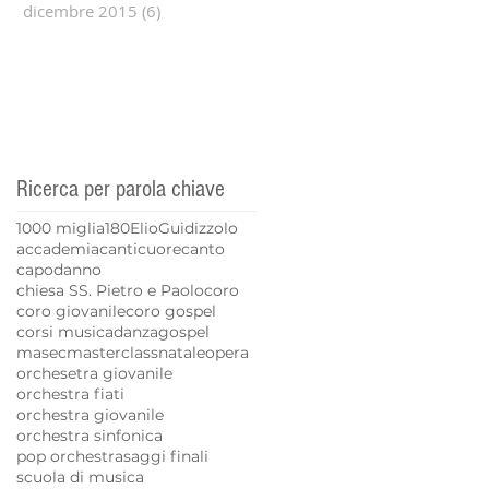
dicembre 2015
(6)
6 post
Ricerca per parola chiave
1000 miglia
180
Elio
Guidizzolo
accademia
canticuore
canto
capodanno
chiesa SS. Pietro e Paolo
coro
coro giovanile
coro gospel
corsi musica
danza
gospel
masec
masterclass
natale
opera
orchesetra giovanile
orchestra fiati
orchestra giovanile
orchestra sinfonica
pop orchestra
saggi finali
scuola di musica