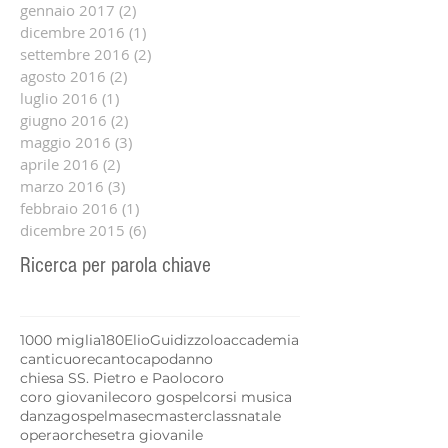
gennaio 2017
(2)
2 post
dicembre 2016
(1)
1 post
settembre 2016
(2)
2 post
agosto 2016
(2)
2 post
luglio 2016
(1)
1 post
giugno 2016
(2)
2 post
maggio 2016
(3)
3 post
aprile 2016
(2)
2 post
marzo 2016
(3)
3 post
febbraio 2016
(1)
1 post
dicembre 2015
(6)
6 post
Ricerca per parola chiave
1000 miglia
180
Elio
Guidizzolo
accademia
canticuore
canto
capodanno
chiesa SS. Pietro e Paolo
coro
coro giovanile
coro gospel
corsi musica
danza
gospel
masec
masterclass
natale
opera
orchesetra giovanile