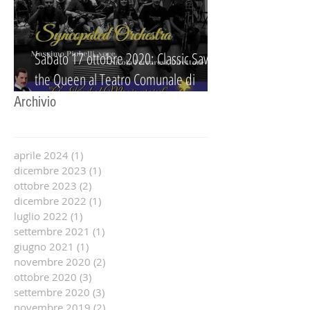
Sabato 17 ottobre 2020: Classic Save
the Queen al Teatro Comunale di
Guidizzolo
Archivio
aprile 2024
(1)
1 post
dicembre 2023
(1)
1 post
ottobre 2023
(2)
2 post
dicembre 2022
(1)
1 post
luglio 2022
(1)
1 post
settembre 2021
(1)
1 post
giugno 2021
(1)
1 post
novembre 2020
(2)
2 post
ottobre 2020
(3)
3 post
settembre 2020
(3)
3 post
novembre 2019
(2)
2 post