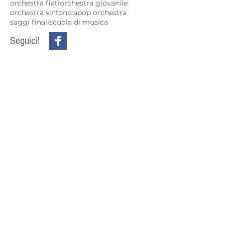
orchestra fiati
orchestra giovanile
orchestra sinfonica
pop orchestra
saggi finali
scuola di musica
Seguici!
SEDE
Piazza Alessandro Dal Prato, 1/A